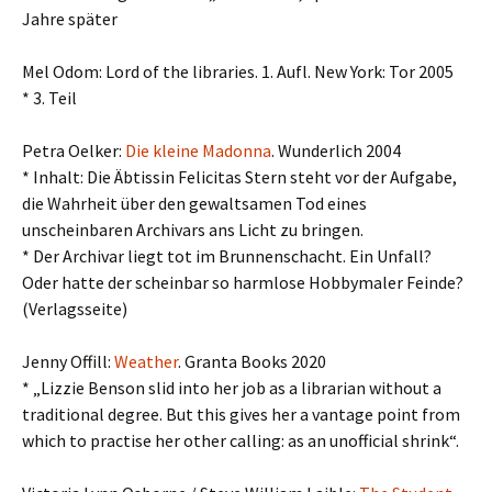
Jahre später
Mel Odom: Lord of the libraries. 1. Aufl. New York: Tor 2005
* 3. Teil
Petra Oelker:
Die kleine Madonna
. Wunderlich 2004
* Inhalt: Die Äbtissin Felicitas Stern steht vor der Aufgabe,
die Wahrheit über den gewaltsamen Tod eines
unscheinbaren Archivars ans Licht zu bringen.
* Der Archivar liegt tot im Brunnenschacht. Ein Unfall?
Oder hatte der scheinbar so harmlose Hobbymaler Feinde?
(Verlagsseite)
Jenny Offill:
Weather
. Granta Books 2020
* „Lizzie Benson slid into her job as a librarian without a
traditional degree. But this gives her a vantage point from
which to practise her other calling: as an unofficial shrink“.