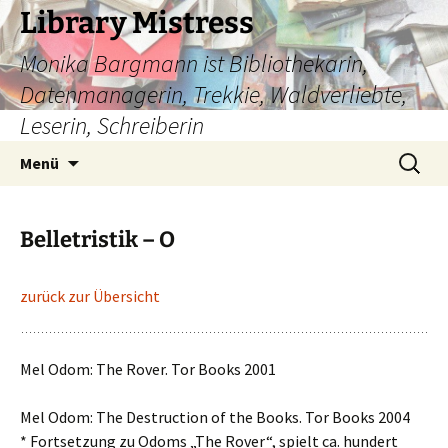
Zum
Library Mistress
Inhalt
Monika Bargmann ist Bibliothekarin,
springen
Datenmanagerin, Trekkie, Waldverliebte,
Leserin, Schreiberin
Suchen
Menü
nach:
Belletristik – O
zurück zur Übersicht
Mel Odom: The Rover. Tor Books 2001
Mel Odom: The Destruction of the Books. Tor Books 2004
* Fortsetzung zu Odoms „The Rover“, spielt ca. hundert