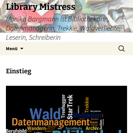
Zum
Library Mistress
Inhalt
Monika Bargmann ist Bibliothekarin,
springen
Datenmanagerin, Trekkie, Waldverliebte,
Leserin, Schreiberin
Suchen
Menü
nach:
Einstieg