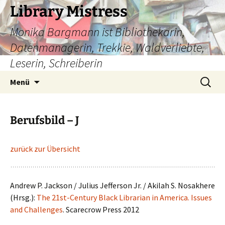
Zum
Library Mistress
Inhalt
Monika Bargmann ist Bibliothekarin,
springen
Datenmanagerin, Trekkie, Waldverliebte,
Leserin, Schreiberin
Suchen
Menü
nach:
Berufsbild – J
zurück zur Übersicht
Andrew P. Jackson / Julius Jefferson Jr. / Akilah S. Nosakhere
(Hrsg.):
The 21st-Century Black Librarian in America. Issues
and Challenges
. Scarecrow Press 2012