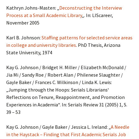
Kathryn Johns-Masten: „
Deconstructing the Interview
Process at a Small Academic Library
„. In: LIScareer,
November 2005
Karl B. Johnson:
Staffing patterns for selected service areas
in college and university libraries
. PhD Thesis, Arizona
State University, 1974
Kay G. Johnson / Bridget H. Miller / Elizabeth McDonald /
Jia Mi / Sandy Roe / Robert Alan / Philenese Slaughter /
Gayle Baker / Frances C. Wilkinson / Linda K. Lewis:
„Jumping through the Hoops: Serials Librarians‘
Reflections on Tenure, Reappointment, and Promotion
Experiences in Academia“. In: Serials Review 31 (2005) 1, S.
39 – 53
Kay G. Johnson / Gayle Baker / Jessica L. Ireland: „
A Needle
in the Haystack – Finding that First Academic Serials Job