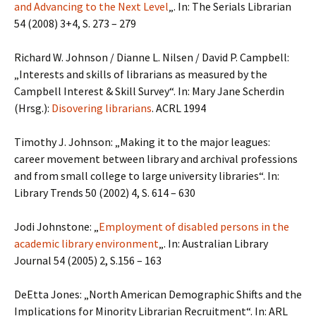
and Advancing to the Next Level
„. In: The Serials Librarian
54 (2008) 3+4, S. 273 – 279
Richard W. Johnson / Dianne L. Nilsen / David P. Campbell:
„Interests and skills of librarians as measured by the
Campbell Interest & Skill Survey“. In: Mary Jane Scherdin
(Hrsg.):
Disovering librarians
. ACRL 1994
Timothy J. Johnson: „Making it to the major leagues:
career movement between library and archival professions
and from small college to large university libraries“. In:
Library Trends 50 (2002) 4, S. 614 – 630
Jodi Johnstone: „
Employment of disabled persons in the
academic library environment
„. In: Australian Library
Journal 54 (2005) 2, S.156 – 163
DeEtta Jones: „North American Demographic Shifts and the
Implications for Minority Librarian Recruitment“. In: ARL