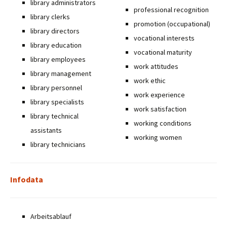
library administrators
professional recognition
library clerks
promotion (occupational)
library directors
vocational interests
library education
vocational maturity
library employees
work attitudes
library management
work ethic
library personnel
work experience
library specialists
work satisfaction
library technical
working conditions
assistants
working women
library technicians
Infodata
Arbeitsablauf