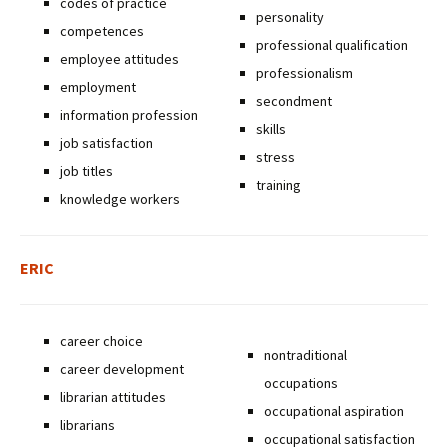
codes of practice
personality
competences
professional qualification
employee attitudes
professionalism
employment
secondment
information profession
skills
job satisfaction
stress
job titles
training
knowledge workers
ERIC
career choice
nontraditional
career development
occupations
librarian attitudes
occupational aspiration
librarians
occupational satisfaction