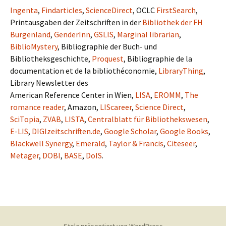
Ingenta
,
Findarticles
,
ScienceDirect
, OCLC
FirstSearch
,
Printausgaben der Zeitschriften in der
Bibliothek der FH
Burgenland
,
GenderInn
,
GSLIS
,
Marginal librarian
,
BiblioMystery
, Bibliographie der Buch- und
Bibliotheksgeschichte,
Proquest
, Bibliographie de la
documentation et de la bibliothéconomie,
LibraryThing
,
Library Newsletter des
American Reference Center in Wien,
LISA
,
EROMM
,
The
romance reader
, Amazon,
LIScareer
,
Science Direct
,
SciTopia
,
ZVAB
,
LISTA
,
Centralblatt für Bibliothekswesen
,
E-LIS
,
DIGIzeitschriften.de
,
Google Scholar
,
Google Books
,
Blackwell Synergy
,
Emerald
,
Taylor & Francis
,
Citeseer
,
Metager
,
DOBI
,
BASE
,
DoIS
.