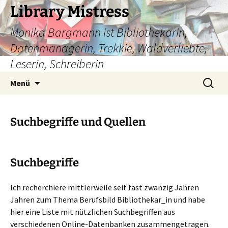
Zum
Library Mistress
Inhalt
Monika Bargmann ist Bibliothekarin,
springen
Datenmanagerin, Trekkie, Waldverliebte,
Leserin, Schreiberin
Suchen
Menü
nach:
Suchbegriffe und Quellen
Suchbegriffe
Ich recherchiere mittlerweile seit fast zwanzig Jahren
Jahren zum Thema Berufsbild Bibliothekar_in und habe
hier eine Liste mit nützlichen Suchbegriffen aus
verschiedenen Online-Datenbanken zusammengetragen.