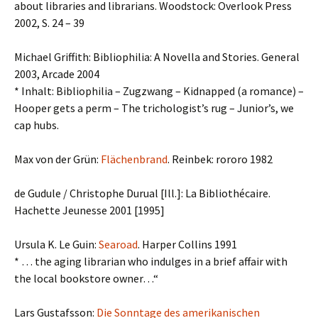
about libraries and librarians. Woodstock: Overlook Press
2002, S. 24 – 39
Michael Griffith: Bibliophilia: A Novella and Stories. General
2003, Arcade 2004
* Inhalt: Bibliophilia – Zugzwang – Kidnapped (a romance) –
Hooper gets a perm – The trichologist’s rug – Junior’s, we
cap hubs.
Max von der Grün:
Flächenbrand
. Reinbek: rororo 1982
de Gudule / Christophe Durual [Ill.]: La Bibliothécaire.
Hachette Jeunesse 2001 [1995]
Ursula K. Le Guin:
Searoad
. Harper Collins 1991
* … the aging librarian who indulges in a brief affair with
the local bookstore owner…“
Lars Gustafsson:
Die Sonntage des amerikanischen