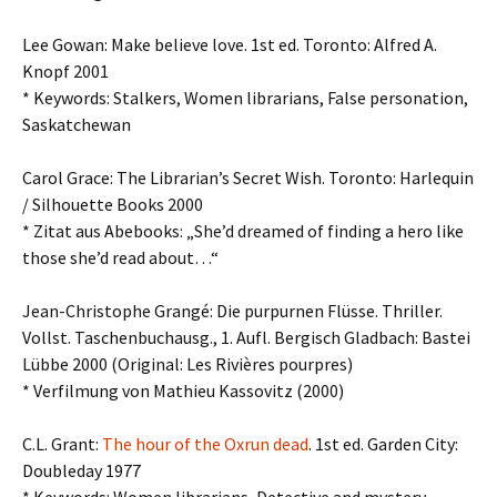
Lee Gowan: Make believe love. 1st ed. Toronto: Alfred A.
Knopf 2001
* Keywords: Stalkers, Women librarians, False personation,
Saskatchewan
Carol Grace: The Librarian’s Secret Wish. Toronto: Harlequin
/ Silhouette Books 2000
* Zitat aus Abebooks: „She’d dreamed of finding a hero like
those she’d read about…“
Jean-Christophe Grangé: Die purpurnen Flüsse. Thriller.
Vollst. Taschenbuchausg., 1. Aufl. Bergisch Gladbach: Bastei
Lübbe 2000 (Original: Les Rivières pourpres)
* Verfilmung von Mathieu Kassovitz (2000)
C.L. Grant:
The hour of the Oxrun dead
. 1st ed. Garden City:
Doubleday 1977