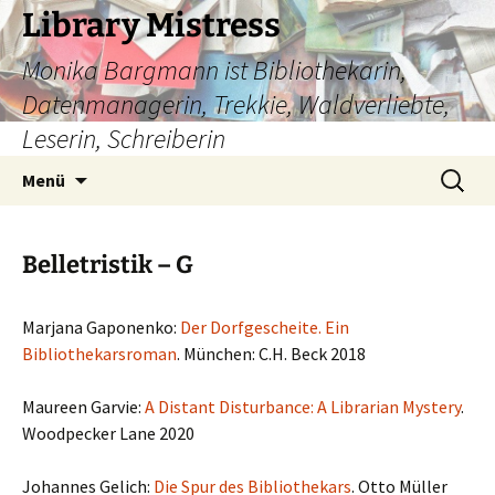
Zum
Library Mistress
Inhalt
Monika Bargmann ist Bibliothekarin,
springen
Datenmanagerin, Trekkie, Waldverliebte,
Leserin, Schreiberin
Suchen
Menü
nach:
Belletristik – G
Marjana Gaponenko:
Der Dorfgescheite. Ein
Bibliothekarsroman
. München: C.H. Beck 2018
Maureen Garvie:
A Distant Disturbance: A Librarian Mystery
.
Woodpecker Lane 2020
Johannes Gelich:
Die Spur des Bibliothekars
. Otto Müller