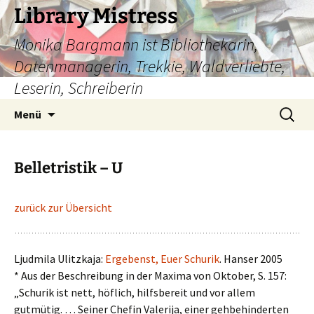
Zum
Library Mistress
Inhalt
Monika Bargmann ist Bibliothekarin,
springen
Datenmanagerin, Trekkie, Waldverliebte,
Leserin, Schreiberin
Suchen
Menü
nach:
Belletristik – U
zurück zur Übersicht
Ljudmila Ulitzkaja:
Ergebenst, Euer Schurik
. Hanser 2005
* Aus der Beschreibung in der Maxima von Oktober, S. 157:
„Schurik ist nett, höflich, hilfsbereit und vor allem
gutmütig. … Seiner Chefin Valerija, einer gehbehinderten