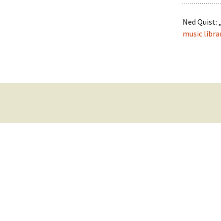
Ned Quist: 
music libra