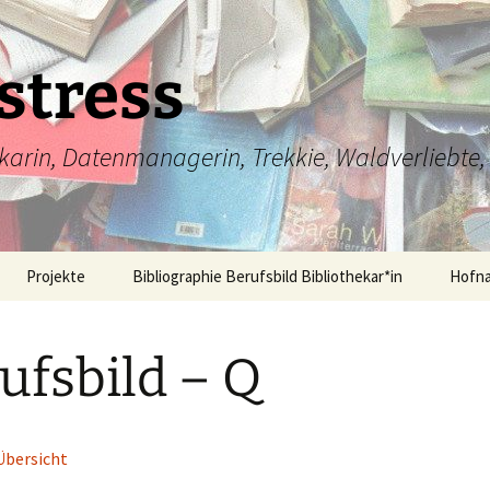
stress
arin, Datenmanagerin, Trekkie, Waldverliebte, 
Projekte
Bibliographie Berufsbild Bibliothekar*in
Hofn
ufsbild – Q
Übersicht