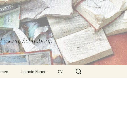
Leserin, Schreiberin
Suchen
amen
Jeannie Ebner
CV
nach:
Weiterbildung