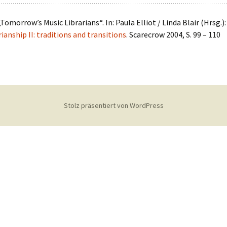
„Tomorrow’s Music Librarians“. In: Paula Elliot / Linda Blair (Hrsg.)
rianship II: traditions and transitions
. Scarecrow 2004, S. 99 – 110
Stolz präsentiert von WordPress